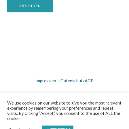
r
ABSENDEN
u
n
d
Impressum + Datenschutz
AGB
F
I
We use cookies on our website to give you the most relevant
a
n
experience by remembering your preferences and repeat
c
s
e
t
visits. By clicking “Accept”, you consent to the use of ALL the
b
a
cookies.
o
g
o
r
Copyright © 2026 Mountainflow Yoga Powered by