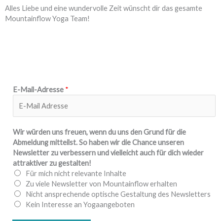
Alles Liebe und eine wundervolle Zeit wünscht dir das gesamte
Mountainflow Yoga Team!
w
E-Mail-Adresse
*
i
r
v
i
Wir würden uns freuen, wenn du uns den Grund für die
e
Abmeldung mitteilst. So haben wir die Chance unseren
l
Newsletter zu verbessern und vielleicht auch für dich wieder
l
attraktiver zu gestalten!
e
Für mich nicht relevante Inhalte
i
Zu viele Newsletter von Mountainflow erhalten
c
Nicht ansprechende optische Gestaltung des Newsletters
h
Kein Interesse an Yogaangeboten
t
G