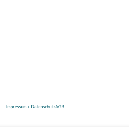
r Yoga-Praxis spielst haben wir hier ein paar Playlist-Vorschläge f
://link.tospotify.com/PB0W2YgRMbb
s://link.tospotify.com/pD3fECiRMbb
s://link.tospotify.com/TlNGapkRMbb
s://link.tospotify.com/zTwvKHlRMbb
Impressum + Datenschutz
AGB