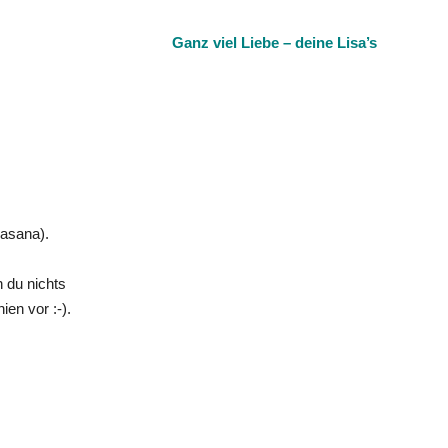
Ganz viel Liebe – deine Lisa’s
rasana).
du nichts 
in der Art findest stellst du dir einfach einen Block zwischen deinen Knien vor :-). 